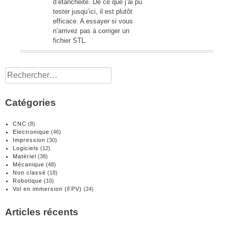
d’étanchéité. De ce que j’ai pu
tester jusqu’ici, il est plutôt
efficace. A essayer si vous
n’arrivez pas à corriger un
fichier STL.
Rechercher :
Catégories
CNC
(8)
Electronique
(46)
Impression
(30)
Logiciels
(12)
Matériel
(38)
Mécanique
(48)
Non classé
(18)
Robotique
(10)
Vol en immersion (FPV)
(24)
Articles récents