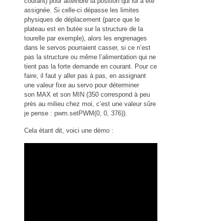
courant) pour atteindre la position qui lui a été
assignée. Si celle-ci dépasse les limites
physiques de déplacement (parce que le
plateau est en butée sur la structure de la
tourelle par exemple), alors les engrenages
dans le servos pourraient casser, si ce n’est
pas la structure ou même l’alimentation qui ne
tient pas la forte demande en courant. Pour ce
faire, il faut y aller pas à pas, en assignant
une valeur fixe au servo pour déterminer
son MAX et son MIN (350 correspond à peu
près au milieu chez moi, c’est une valeur sûre
je pense : pwm.
setPWM
(
0
,
0
,
376
)).
Cela étant dit, voici une démo :