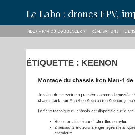
Skip
Le Labo : drones FPV, im
to
content
INDEX – PAR OÙ COMMENCER ?
RÉALISATIONS
LIEN
ÉTIQUETTE :
KEENON
Montage du chassis Iron Man-4 de
Je viens de recevoir ma première commande passée chez
châssis tank Iron Man 4 de Keenlon (ou Keenon, je ne s
La fiche technique du châssis est disponible sur le si
Roues en aluminium et chenilles en nylon
2 puissants moteurs à engrenages métalliques
encodeurs