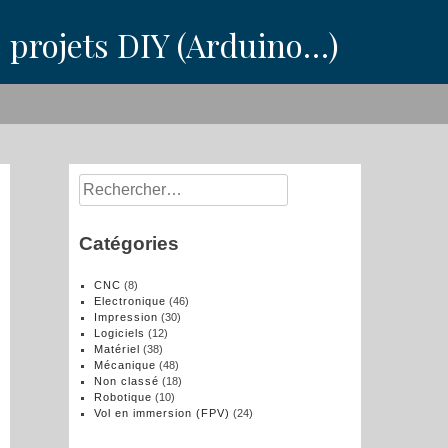
s projets DIY (Arduino…)
Rechercher :
Catégories
CNC
(8)
Electronique
(46)
Impression
(30)
Logiciels
(12)
Matériel
(38)
Mécanique
(48)
Non classé
(18)
Robotique
(10)
Vol en immersion (FPV)
(24)