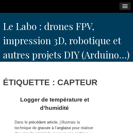
Skip
Le Labo : drones FPV,
to
content
impression 3D, robotique et
autres projets DIY (Arduino…)
ÉTIQUETTE :
CAPTEUR
Logger de température et
d’humidité
Dans le
précédent article
, j’illustrais la
technique de
gravure à l’anglaise
pour réaliser