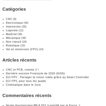
Catégories
CNC
(8)
Electronique
(46)
Impression
(30)
Logiciels
(12)
Matériel
(38)
Mécanique
(48)
Non classé
(18)
Robotique
(10)
Vol en immersion (FPV)
(24)
Articles récents
CNC et PCB, volume 2 !
Dernière session Freestyle de 2020 (KISS)
DJI FPV : Partager le retour vidéo grâce au Smart Controller
DJI FPV, pour tous les quads
Cinématique dans le Jura
Commentaires récents
Nicolas Houchard
dans
BB-8 DIY (contrôlé par la Force ;)