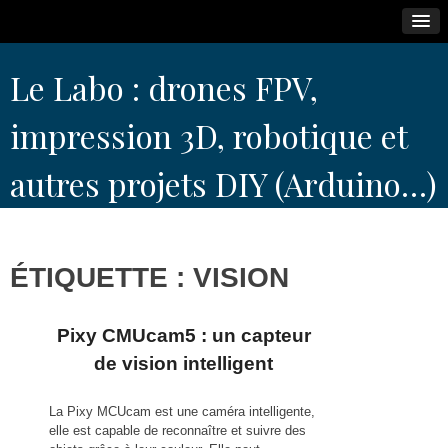
Skip
Le Labo : drones FPV,
to
content
impression 3D, robotique et
autres projets DIY (Arduino…)
ÉTIQUETTE :
VISION
Pixy CMUcam5 : un capteur
de vision intelligent
La Pixy MCUcam est une caméra intelligente,
elle est capable de reconnaître et suivre des