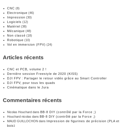
CNC
(8)
Electronique
(46)
Impression
(30)
Logiciels
(12)
Matériel
(38)
Mécanique
(48)
Non classé
(18)
Robotique
(10)
Vol en immersion (FPV)
(24)
Articles récents
CNC et PCB, volume 2 !
Dernière session Freestyle de 2020 (KISS)
DJI FPV : Partager le retour vidéo grâce au Smart Controller
DJI FPV, pour tous les quads
Cinématique dans le Jura
Commentaires récents
Nicolas Houchard
dans
BB-8 DIY (contrôlé par la Force ;)
Houchard nicolas
dans
BB-8 DIY (contrôlé par la Force ;)
MAUD GUILLOCHON
dans
Impression de figurines de précision (PLA et
bois)