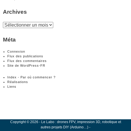
Archives
Archives
Méta
Connexion
Flux des publications
Flux des commentaires
Site de WordPress-FR
Index - Par où commencer ?
Réalisations
Liens
Copyright
©
2026
-
Le Labo : drones FPV, impression 3D, robotique et
autres projets DIY (Arduino…)
-