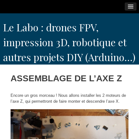
Skip
Le Labo : drones FPV,
to
content
impression 3D, robotique et
autres projets DIY (Arduino…)
ASSEMBLAGE DE L’AXE Z
Encore un gros morceau ! Nous allons installer les 2 moteurs de
l’axe Z, qui permettront de faire monter et descendre l’axe X.