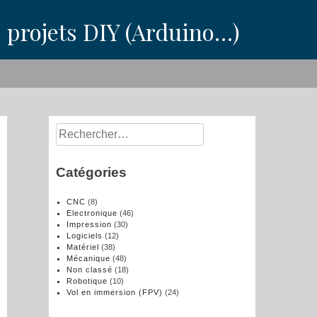
s projets DIY (Arduino…)
Rechercher :
Catégories
CNC
(8)
Electronique
(46)
Impression
(30)
Logiciels
(12)
Matériel
(38)
Mécanique
(48)
Non classé
(18)
Robotique
(10)
Vol en immersion (FPV)
(24)