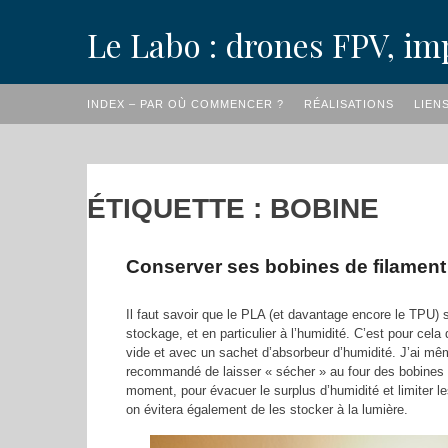
Skip
Le Labo : drones FPV, im
to
content
INDEX – PAR OÙ COMMENCER ?
RÉALISATIONS
LIEN
ÉTIQUETTE :
BOBINE
Conserver ses bobines de filament
Il faut savoir que le PLA (et davantage encore le TPU) 
stockage, et en particulier à l’humidité. C’est pour cela
vide et avec un sachet d’absorbeur d’humidité. J’ai même
recommandé de laisser « sécher » au four des bobines n
moment, pour évacuer le surplus d’humidité et limiter l
on évitera également de les stocker à la lumière.