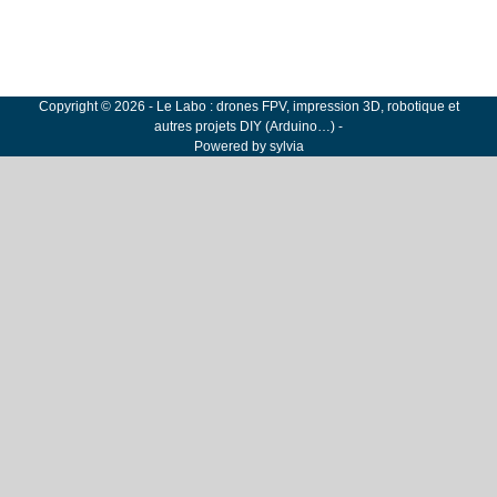
Copyright
©
2026
-
Le Labo : drones FPV, impression 3D, robotique et
autres projets DIY (Arduino…)
-
Powered by
sylvia