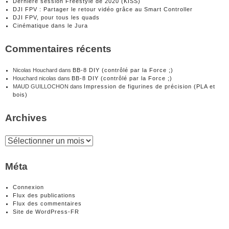
Dernière session Freestyle de 2020 (KISS)
DJI FPV : Partager le retour vidéo grâce au Smart Controller
DJI FPV, pour tous les quads
Cinématique dans le Jura
Commentaires récents
Nicolas Houchard
dans
BB-8 DIY (contrôlé par la Force ;)
Houchard nicolas
dans
BB-8 DIY (contrôlé par la Force ;)
MAUD GUILLOCHON
dans
Impression de figurines de précision (PLA et
bois)
Archives
Archives
Méta
Connexion
Flux des publications
Flux des commentaires
Site de WordPress-FR