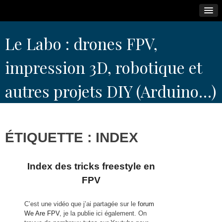
Skip
Le Labo : drones FPV,
to
content
impression 3D, robotique et
autres projets DIY (Arduino…)
ÉTIQUETTE :
INDEX
Index des tricks freestyle en
FPV
C’est une vidéo que j’ai partagée sur le
forum
We Are FPV
, je la publie ici également. On