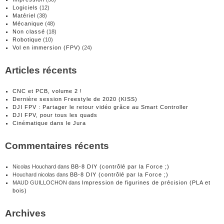
Logiciels
(12)
Matériel
(38)
Mécanique
(48)
Non classé
(18)
Robotique
(10)
Vol en immersion (FPV)
(24)
Articles récents
CNC et PCB, volume 2 !
Dernière session Freestyle de 2020 (KISS)
DJI FPV : Partager le retour vidéo grâce au Smart Controller
DJI FPV, pour tous les quads
Cinématique dans le Jura
Commentaires récents
Nicolas Houchard
dans
BB-8 DIY (contrôlé par la Force ;)
Houchard nicolas
dans
BB-8 DIY (contrôlé par la Force ;)
MAUD GUILLOCHON
dans
Impression de figurines de précision (PLA et
bois)
Archives