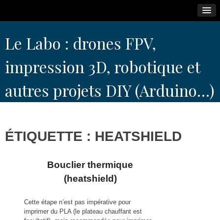
Skip
Le Labo : drones FPV,
to
content
impression 3D, robotique et
autres projets DIY (Arduino…)
ÉTIQUETTE :
HEATSHIELD
Bouclier thermique
(heatshield)
Cette étape n’est pas impérative pour
imprimer du PLA (le plateau chauffant est