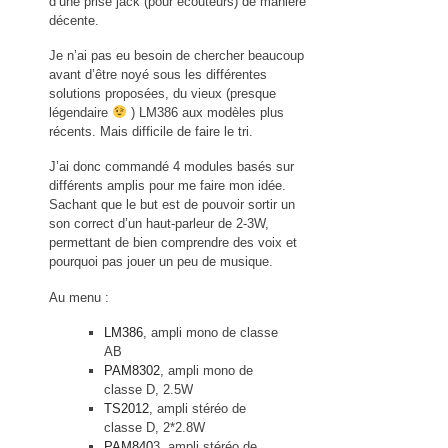
d’une prise jack (pour écouteurs) de manière
décente.
Je n’ai pas eu besoin de chercher beaucoup
avant d’être noyé sous les différentes
solutions proposées, du vieux (presque
légendaire
) LM386 aux modèles plus
récents. Mais difficile de faire le tri.
J’ai donc commandé 4 modules basés sur
différents amplis pour me faire mon idée.
Sachant que le but est de pouvoir sortir un
son correct d’un haut-parleur de 2-3W,
permettant de bien comprendre des voix et
pourquoi pas jouer un peu de musique.
Au menu :
LM386
, ampli mono de classe
AB
PAM8302
, ampli mono de
classe D, 2.5W
TS2012
, ampli stéréo de
classe D, 2*2.8W
PAM840
3, ampli stéréo de