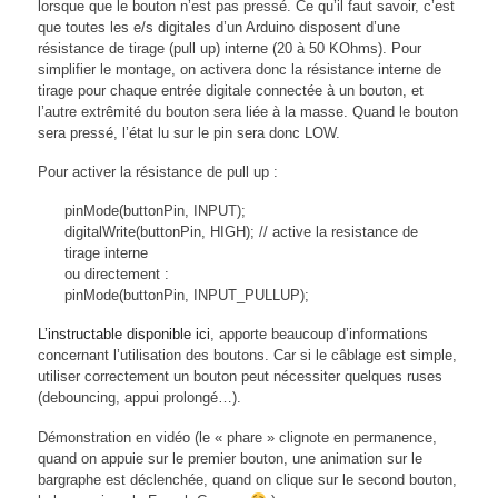
lorsque que le bouton n’est pas pressé. Ce qu’il faut savoir, c’est
que toutes les e/s digitales d’un Arduino disposent d’une
résistance de tirage (pull up) interne (20 à 50 KOhms). Pour
simplifier le montage, on activera donc la résistance interne de
tirage pour chaque entrée digitale connectée à un bouton, et
l’autre extrêmité du bouton sera liée à la masse. Quand le bouton
sera pressé, l’état lu sur le pin sera donc LOW.
Pour activer la résistance de pull up :
pinMode(buttonPin, INPUT);
digitalWrite(buttonPin, HIGH); // active la resistance de
tirage interne
ou directement :
pinMode(buttonPin, INPUT_PULLUP);
L’instructable disponible ici
, apporte beaucoup d’informations
concernant l’utilisation des boutons. Car si le câblage est simple,
utiliser correctement un bouton peut nécessiter quelques ruses
(debouncing, appui prolongé…).
Démonstration en vidéo (le « phare » clignote en permanence,
quand on appuie sur le premier bouton, une animation sur le
bargraphe est déclenchée, quand on clique sur le second bouton,