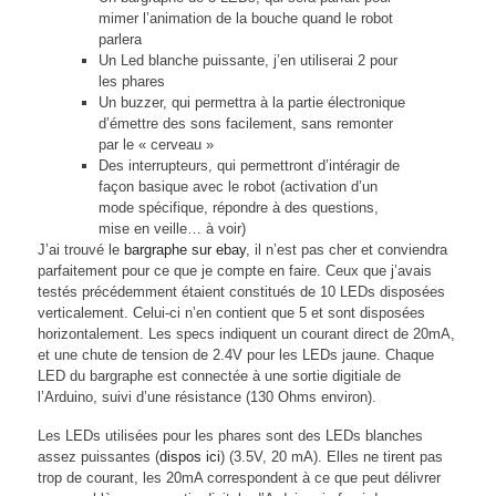
mimer l’animation de la bouche quand le robot
parlera
Un Led blanche puissante, j’en utiliserai 2 pour
les phares
Un buzzer, qui permettra à la partie électronique
d’émettre des sons facilement, sans remonter
par le « cerveau »
Des interrupteurs, qui permettront d’intéragir de
façon basique avec le robot (activation d’un
mode spécifique, répondre à des questions,
mise en veille… à voir)
J’ai trouvé le
bargraphe sur ebay
, il n’est pas cher et conviendra
parfaitement pour ce que je compte en faire. Ceux que j’avais
testés précédemment étaient constitués de 10 LEDs disposées
verticalement. Celui-ci n’en contient que 5 et sont disposées
horizontalement. Les specs indiquent un courant direct de 20mA,
et une chute de tension de 2.4V pour les LEDs jaune. Chaque
LED du bargraphe est connectée à une sortie digitiale de
l’Arduino, suivi d’une résistance (130 Ohms environ).
Les LEDs utilisées pour les phares sont des LEDs blanches
assez puissantes (
dispos ici
) (3.5V, 20 mA). Elles ne tirent pas
trop de courant, les 20mA correspondent à ce que peut délivrer