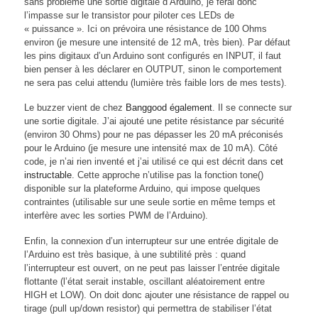
sans problème une sortie digitale d’Arduino, je ferai donc
l’impasse sur le transistor pour piloter ces LEDs de
« puissance ». Ici on prévoira une résistance de 100 Ohms
environ (je mesure une intensité de 12 mA, très bien). Par défaut
les pins digitaux d’un Arduino sont configurés en INPUT, il faut
bien penser à les déclarer en OUTPUT, sinon le comportement
ne sera pas celui attendu (lumière très faible lors de mes tests).
Le buzzer vient de chez
Banggood également
. Il se connecte sur
une sortie digitale. J’ai ajouté une petite résistance par sécurité
(environ 30 Ohms) pour ne pas dépasser les 20 mA préconisés
pour le Arduino (je mesure une intensité max de 10 mA). Côté
code, je n’ai rien inventé et j’ai utilisé ce qui est décrit dans
cet
instructable
. Cette approche n’utilise pas la fonction tone()
disponible sur la plateforme Arduino, qui impose quelques
contraintes (utilisable sur une seule sortie en même temps et
interfère avec les sorties PWM de l’Arduino).
Enfin, la connexion d’un interrupteur sur une entrée digitale de
l’Arduino est très basique, à une subtilité près : quand
l’interrupteur est ouvert, on ne peut pas laisser l’entrée digitale
flottante (l’état serait instable, oscillant aléatoirement entre
HIGH et LOW). On doit donc ajouter une résistance de rappel ou
tirage (pull up/down resistor) qui permettra de stabiliser l’état