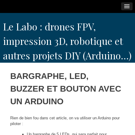
Skip
Le Labo : drones FPV,
to
content
impression 3D, robotique et
autres projets DIY (Arduino…)
BARGRAPHE, LED,
BUZZER ET BOUTON AVEC
UN ARDUINO
Rien de bien fou dans cet article, on va utiliser un Arduino pour
piloter :
Un bargraphe de 5 LEDs, qui sera parfait pour